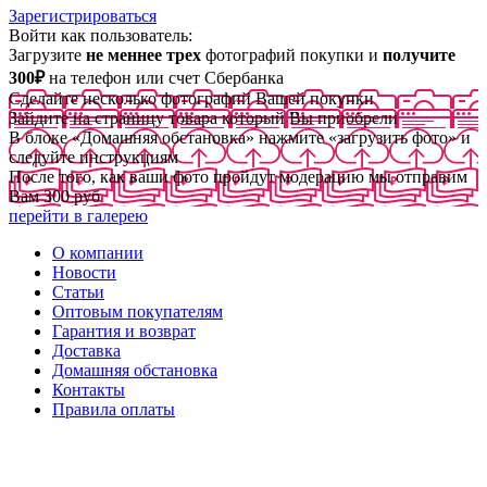
Зарегистрироваться
Войти как пользователь:
Загрузите
не меннее трех
фотографий покупки и
получите
300₽
на телефон или счет Сбербанка
Сделайте несколько фотографий Вашей покупки
Зайдите на страницу товара который Вы приобрели
В блоке «Домашняя обстановка» нажмите «загрузить фото» и
следуйте инструкциям
После того, как ваши фото пройдут модерацию мы отправим
Вам 300 руб
перейти в галерею
О компании
Новости
Статьи
Оптовым покупателям
Гарантия и возврат
Доставка
Домашняя обстановка
Контакты
Правила оплаты