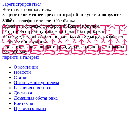
Зарегистрироваться
Войти как пользователь:
Загрузите
не меннее трех
фотографий покупки и
получите
300₽
на телефон или счет Сбербанка
Сделайте несколько фотографий Вашей покупки
Зайдите на страницу товара который Вы приобрели
В блоке «Домашняя обстановка» нажмите «загрузить фото» и
следуйте инструкциям
После того, как ваши фото пройдут модерацию мы отправим
Вам 300 руб
перейти в галерею
О компании
Новости
Статьи
Оптовым покупателям
Гарантия и возврат
Доставка
Домашняя обстановка
Контакты
Правила оплаты