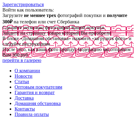
Зарегистрироваться
Войти как пользователь:
Загрузите
не меннее трех
фотографий покупки и
получите
300₽
на телефон или счет Сбербанка
Сделайте несколько фотографий Вашей покупки
Зайдите на страницу товара который Вы приобрели
В блоке «Домашняя обстановка» нажмите «загрузить фото» и
следуйте инструкциям
После того, как ваши фото пройдут модерацию мы отправим
Вам 300 руб
перейти в галерею
О компании
Новости
Статьи
Оптовым покупателям
Гарантия и возврат
Доставка
Домашняя обстановка
Контакты
Правила оплаты