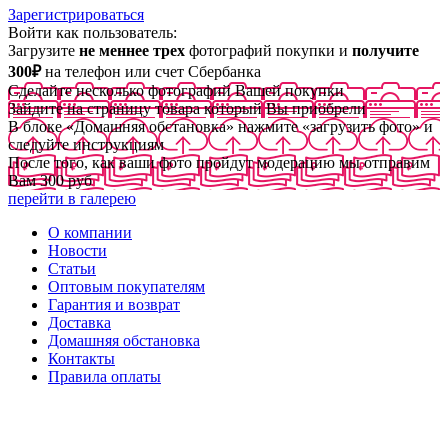
Зарегистрироваться
Войти как пользователь:
Загрузите
не меннее трех
фотографий покупки и
получите
300₽
на телефон или счет Сбербанка
Сделайте несколько фотографий Вашей покупки
Зайдите на страницу товара который Вы приобрели
В блоке «Домашняя обстановка» нажмите «загрузить фото» и
следуйте инструкциям
После того, как ваши фото пройдут модерацию мы отправим
Вам 300 руб
перейти в галерею
О компании
Новости
Статьи
Оптовым покупателям
Гарантия и возврат
Доставка
Домашняя обстановка
Контакты
Правила оплаты