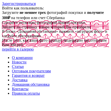
Зарегистрироваться
Войти как пользователь:
Загрузите
не меннее трех
фотографий покупки и
получите
300₽
на телефон или счет Сбербанка
Сделайте несколько фотографий Вашей покупки
Зайдите на страницу товара который Вы приобрели
В блоке «Домашняя обстановка» нажмите «загрузить фото» и
следуйте инструкциям
После того, как ваши фото пройдут модерацию мы отправим
Вам 300 руб
перейти в галерею
О компании
Новости
Статьи
Оптовым покупателям
Гарантия и возврат
Доставка
Домашняя обстановка
Контакты
Правила оплаты