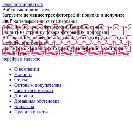
Зарегистрироваться
Войти как пользователь:
Загрузите
не меннее трех
фотографий покупки и
получите
300₽
на телефон или счет Сбербанка
Сделайте несколько фотографий Вашей покупки
Зайдите на страницу товара который Вы приобрели
В блоке «Домашняя обстановка» нажмите «загрузить фото» и
следуйте инструкциям
После того, как ваши фото пройдут модерацию мы отправим
Вам 300 руб
перейти в галерею
О компании
Новости
Статьи
Оптовым покупателям
Гарантия и возврат
Доставка
Домашняя обстановка
Контакты
Правила оплаты