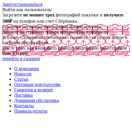
Зарегистрироваться
Войти как пользователь:
Загрузите
не меннее трех
фотографий покупки и
получите
300₽
на телефон или счет Сбербанка
Сделайте несколько фотографий Вашей покупки
Зайдите на страницу товара который Вы приобрели
В блоке «Домашняя обстановка» нажмите «загрузить фото» и
следуйте инструкциям
После того, как ваши фото пройдут модерацию мы отправим
Вам 300 руб
перейти в галерею
О компании
Новости
Статьи
Оптовым покупателям
Гарантия и возврат
Доставка
Домашняя обстановка
Контакты
Правила оплаты