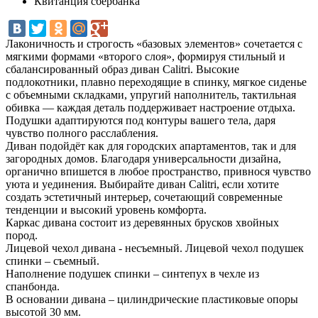
Квитанция сбербанка
Лаконичность и строгость «базовых элементов» сочетается с
мягкими формами «второго слоя», формируя стильный и
сбалансированный образ диван Calitri. Высокие
подлокотники, плавно переходящие в спинку, мягкое сиденье
с объемными складками, упругий наполнитель, тактильная
обивка — каждая деталь поддерживает настроение отдыха.
Подушки адаптируются под контуры вашего тела, даря
чувство полного расслабления.
Диван подойдёт как для городских апартаментов, так и для
загородных домов. Благодаря универсальности дизайна,
органично впишется в любое пространство, привнося чувство
уюта и уединения. Выбирайте диван Calitri, если хотите
создать эстетичный интерьер, сочетающий современные
тенденции и высокий уровень комфорта.
Каркас дивана состоит из деревянных брусков хвойных
пород.
Лицевой чехол дивана - несъемный. Лицевой чехол подушек
спинки – съемный.
Наполнение подушек спинки – синтепух в чехле из
спанбонда.
В основании дивана – цилиндрические пластиковые опоры
высотой 30 мм.