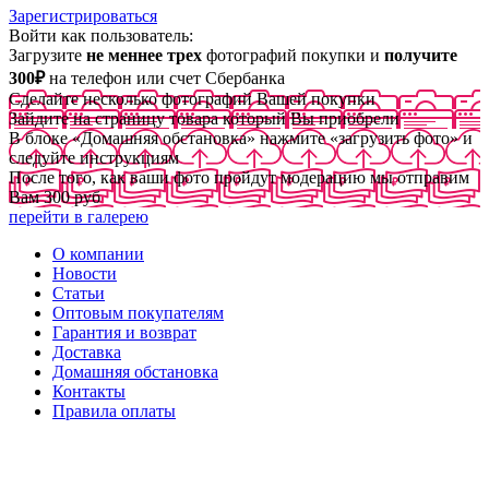
Зарегистрироваться
Войти как пользователь:
Загрузите
не меннее трех
фотографий покупки и
получите
300₽
на телефон или счет Сбербанка
Сделайте несколько фотографий Вашей покупки
Зайдите на страницу товара который Вы приобрели
В блоке «Домашняя обстановка» нажмите «загрузить фото» и
следуйте инструкциям
После того, как ваши фото пройдут модерацию мы отправим
Вам 300 руб
перейти в галерею
О компании
Новости
Статьи
Оптовым покупателям
Гарантия и возврат
Доставка
Домашняя обстановка
Контакты
Правила оплаты