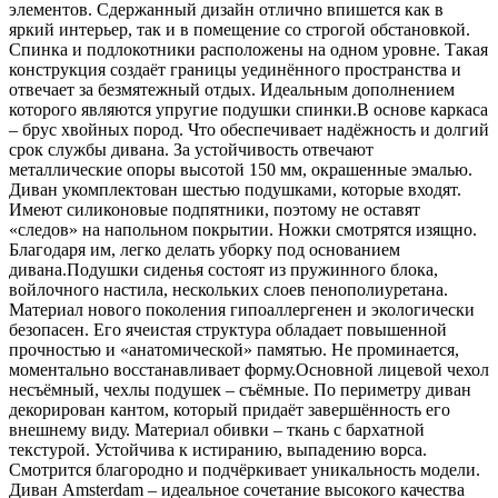
элементов. Сдержанный дизайн отлично впишется как в
яркий интерьер, так и в помещение со строгой обстановкой.
Спинка и подлокотники расположены на одном уровне. Такая
конструкция создаёт границы уединённого пространства и
отвечает за безмятежный отдых. Идеальным дополнением
которого являются упругие подушки спинки.В основе каркаса
– брус хвойных пород. Что обеспечивает надёжность и долгий
срок службы дивана. За устойчивость отвечают
металлические опоры высотой 150 мм, окрашенные эмалью.
Диван укомплектован шестью подушками, которые входят.
Имеют силиконовые подпятники, поэтому не оставят
«следов» на напольном покрытии. Ножки смотрятся изящно.
Благодаря им, легко делать уборку под основанием
дивана.Подушки сиденья состоят из пружинного блока,
войлочного настила, нескольких слоев пенополиуретана.
Материал нового поколения гипоаллергенен и экологически
безопасен. Его ячеистая структура обладает повышенной
прочностью и «анатомической» памятью. Не проминается,
моментально восстанавливает форму.Основной лицевой чехол
несъёмный, чехлы подушек – съёмные. По периметру диван
декорирован кантом, который придаёт завершённость его
внешнему виду. Материал обивки – ткань с бархатной
текстурой. Устойчива к истиранию, выпадению ворса.
Смотрится благородно и подчёркивает уникальность модели.
Диван Amsterdam – идеальное сочетание высокого качества