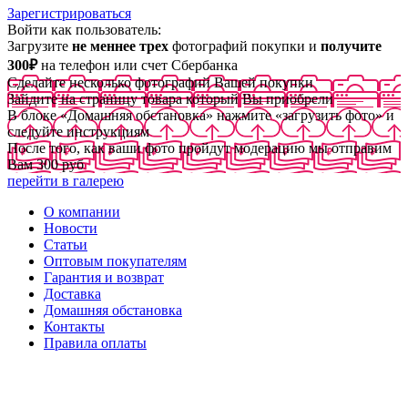
Зарегистрироваться
Войти как пользователь:
Загрузите
не меннее трех
фотографий покупки и
получите
300₽
на телефон или счет Сбербанка
Сделайте несколько фотографий Вашей покупки
Зайдите на страницу товара который Вы приобрели
В блоке «Домашняя обстановка» нажмите «загрузить фото» и
следуйте инструкциям
После того, как ваши фото пройдут модерацию мы отправим
Вам 300 руб
перейти в галерею
О компании
Новости
Статьи
Оптовым покупателям
Гарантия и возврат
Доставка
Домашняя обстановка
Контакты
Правила оплаты