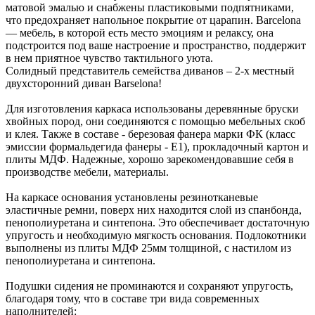
матовой эмалью и снабжены пластиковыми подпятниками,
что предохраняет напольное покрытие от царапин. Barcelona
— мебель, в которой есть место эмоциям и релаксу, она
подстроится под ваше настроение и пространство, поддержит
в нем приятное чувство тактильного уюта.
Солидный представитель семейства диванов – 2-х местный
двухсторонний диван Barselona!
Для изготовления каркаса использованы деревянные бруски
хвойных пород, они соединяются с помощью мебельных скоб
и клея. Также в составе - березовая фанера марки ФК (класс
эмиссии формальдегида фанеры - Е1), прокладочный картон и
плиты МДФ. Надежные, хорошо зарекомендовавшие себя в
производстве мебели, материалы.
На каркасе основания установлены резинотканевые
эластичные ремни, поверх них находится слой из спанбонда,
пенополиуретана и синтепона. Это обеспечивает достаточную
упругость и необходимую мягкость основания. Подлокотники
выполнены из плиты МДФ 25мм толщиной, с настилом из
пенополиуретана и синтепона.
Подушки сидения не проминаются и сохраняют упругость,
благодаря тому, что в составе три вида современных
наполнителей: