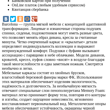
Банковской картой при получении
OnLine платеж (любым удобным сервисом)
Квитанция сбербанка
Barcelona — группа мягкой мебели с концепцией адаптивной
трансформации. Лицевые и изнаночные стороны подушек
спинки, сиденья, подлокотников могут иметь разные цвета,
что позволяет менять образ дивана, кресла за считанные
минуты. Четко очерченный каркас и «крылатые» детали
определяют индивидуальность коллекции и выражают
непринужденный комфорт. Подушки с буфами вызывают
ассоциацию с парящими в небе облачками. Модели диванов,
кроватей, кресел, пуфов словно «висят» в воздухе благодаря
такой многослойности и едва заметным ножкам. Смотрятся
необычно и легко.
Мебельные каркасы состоят из хвойных брусков,
влагостойкой березовой фанеры марки ФК. Использование
этих материалов обеспечивает изделиям экологичность,
надёжность и долговечность. За необычайную мягкость
отвечают специальные слои пенополиуретана Memory Foam:
материал легко принимает форму тела, повторяя его контуры
и изгибы, создает ощущение невесомости, мгновенно
восстанавливает первоначальный вид. Металлические опоры
мебели обеспечивают устойчивость, окрашены черной