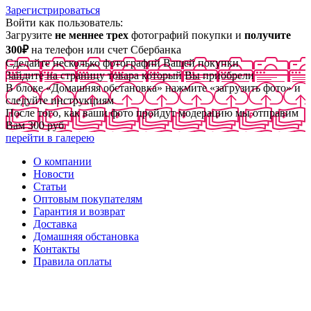
Зарегистрироваться
Войти как пользователь:
Загрузите
не меннее трех
фотографий покупки и
получите
300₽
на телефон или счет Сбербанка
Сделайте несколько фотографий Вашей покупки
Зайдите на страницу товара который Вы приобрели
В блоке «Домашняя обстановка» нажмите «загрузить фото» и
следуйте инструкциям
После того, как ваши фото пройдут модерацию мы отправим
Вам 300 руб
перейти в галерею
О компании
Новости
Статьи
Оптовым покупателям
Гарантия и возврат
Доставка
Домашняя обстановка
Контакты
Правила оплаты