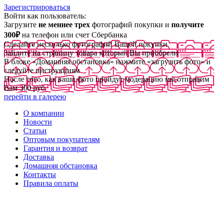
Зарегистрироваться
Войти как пользователь:
Загрузите
не меннее трех
фотографий покупки и
получите
300₽
на телефон или счет Сбербанка
Сделайте несколько фотографий Вашей покупки
Зайдите на страницу товара который Вы приобрели
В блоке «Домашняя обстановка» нажмите «загрузить фото» и
следуйте инструкциям
После того, как ваши фото пройдут модерацию мы отправим
Вам 300 руб
перейти в галерею
О компании
Новости
Статьи
Оптовым покупателям
Гарантия и возврат
Доставка
Домашняя обстановка
Контакты
Правила оплаты