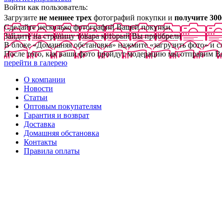
Войти как пользователь:
Загрузите
не меннее трех
фотографий покупки и
получите 300
Сделайте несколько фотографий Вашей покупки
Зайдите на страницу товара который Вы приобрели
В блоке «Домашняя обстановка» нажмите «загрузить фото» и 
После того, как ваши фото пройдут модерацию мы отправим В
перейти в галерею
О компании
Новости
Статьи
Оптовым покупателям
Гарантия и возврат
Доставка
Домашняя обстановка
Контакты
Правила оплаты