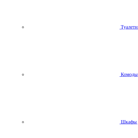
Туалетн
Комоды
Шкафы 