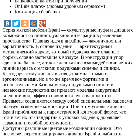
Банковской картой при получении
OnLine платеж (любым удобным сервисом)
Квитанция сбербанка
Серия мягкой мебели Ispani — скульптурные пуфы и диваны с
возможностью индивидуальной интеграции в различные
пространства. Главная идея в дизайне — лаконичность и
вариативность. В основе изделий — архитектурный
металлический каркас, который поддерживает плавные
формы, словно застывшие в воздухе. В конструкции упор
сделан на балансе, а также деликатное взаимодействие четких
линий каркаса с мягкими подушками сиденья и спинки.
Благодаря этому диваны выглядят компактными и
эргономичными, но в то же время комфортными и
основательными.Зазоры между подушками спинки и
невысокие подлокотники придают моделям аккуратный
внешний вид, эффект спокойного чувства простоты.
Предметы соединяются между собой специальными зацепами,
образуя различные композиции. При этом угловые диваны
Ispani приближены к параметричной контурной форме, что
отличает их от стандартных угловых моделей, добавляет
гармонии и особой эстетичности.
Доступны различные цветовые комбинации обивки. Это
позволяет персонифицировать диваны Ispani и выбирать