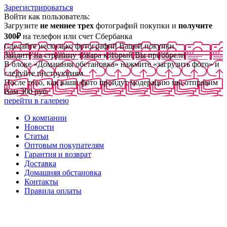
Зарегистрироваться
Войти как пользователь:
Загрузите
не меннее трех
фотографий покупки и
получите
300₽
на телефон или счет Сбербанка
Сделайте несколько фотографий Вашей покупки
Зайдите на страницу товара который Вы приобрели
В блоке «Домашняя обстановка» нажмите «загрузить фото» и
следуйте инструкциям
После того, как ваши фото пройдут модерацию мы отправим
Вам 300 руб
перейти в галерею
О компании
Новости
Статьи
Оптовым покупателям
Гарантия и возврат
Доставка
Домашняя обстановка
Контакты
Правила оплаты