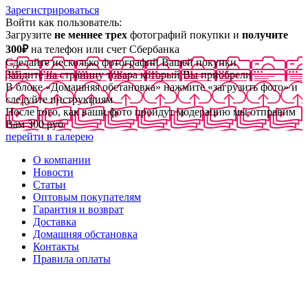
Зарегистрироваться
Войти как пользователь:
Загрузите
не меннее трех
фотографий покупки и
получите
300₽
на телефон или счет Сбербанка
Сделайте несколько фотографий Вашей покупки
Зайдите на страницу товара который Вы приобрели
В блоке «Домашняя обстановка» нажмите «загрузить фото» и
следуйте инструкциям
После того, как ваши фото пройдут модерацию мы отправим
Вам 300 руб
перейти в галерею
О компании
Новости
Статьи
Оптовым покупателям
Гарантия и возврат
Доставка
Домашняя обстановка
Контакты
Правила оплаты