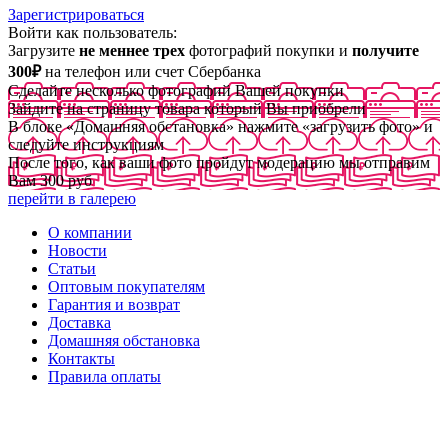
Зарегистрироваться
Войти как пользователь:
Загрузите
не меннее трех
фотографий покупки и
получите
300₽
на телефон или счет Сбербанка
Сделайте несколько фотографий Вашей покупки
Зайдите на страницу товара который Вы приобрели
В блоке «Домашняя обстановка» нажмите «загрузить фото» и
следуйте инструкциям
После того, как ваши фото пройдут модерацию мы отправим
Вам 300 руб
перейти в галерею
О компании
Новости
Статьи
Оптовым покупателям
Гарантия и возврат
Доставка
Домашняя обстановка
Контакты
Правила оплаты