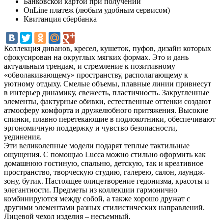
Банковской картой при получении
OnLine платеж (любым удобным сервисом)
Квитанция сбербанка
Коллекция диванов, кресел, кушеток, пуфов, дизайн которых
сфокусирован на округлых мягких формах. Это и дань
актуальным трендам, и стремление к позитивному
«обволакивающему» пространству, располагающему к
уютному отдыху. Смелые объемы, плавные линии привнесут
в интерьер динамику, свежесть, пластичность. Закругленные
элементы, фактурные обивки, естественные оттенки создают
атмосферу комфорта и дружелюбного притяжения. Высокие
спинки, плавно перетекающие в подлокотники, обеспечивают
эргономичную поддержку и чувство безопасности,
уединения.
Эти великолепные модели подарят теплые тактильные
ощущения. С помощью Lucca можно стильно оформить как
домашнюю гостиную, спальню, детскую, так и креативное
пространство, творческую студию, галерею, салон, лаундж-
зону, бутик. Настоящее олицетворение гедонизма, красоты и
элегантности. Предметы из коллекции гармонично
комбинируются между собой, а также хорошо дружат с
другими элементами разных стилистических направлений.
Лицевой чехол изделия – несъемный.