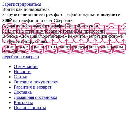
Зарегистрироваться
Войти как пользователь:
Загрузите
не меннее трех
фотографий покупки и
получите
300₽
на телефон или счет Сбербанка
Сделайте несколько фотографий Вашей покупки
Зайдите на страницу товара который Вы приобрели
В блоке «Домашняя обстановка» нажмите «загрузить фото» и
следуйте инструкциям
После того, как ваши фото пройдут модерацию мы отправим
Вам 300 руб
перейти в галерею
О компании
Новости
Статьи
Оптовым покупателям
Гарантия и возврат
Доставка
Домашняя обстановка
Контакты
Правила оплаты