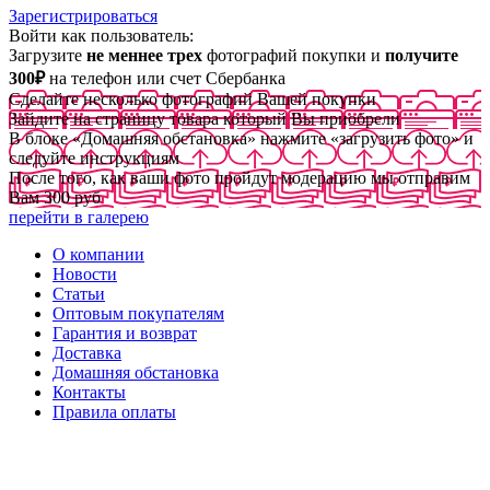
Зарегистрироваться
Войти как пользователь:
Загрузите
не меннее трех
фотографий покупки и
получите
300₽
на телефон или счет Сбербанка
Сделайте несколько фотографий Вашей покупки
Зайдите на страницу товара который Вы приобрели
В блоке «Домашняя обстановка» нажмите «загрузить фото» и
следуйте инструкциям
После того, как ваши фото пройдут модерацию мы отправим
Вам 300 руб
перейти в галерею
О компании
Новости
Статьи
Оптовым покупателям
Гарантия и возврат
Доставка
Домашняя обстановка
Контакты
Правила оплаты