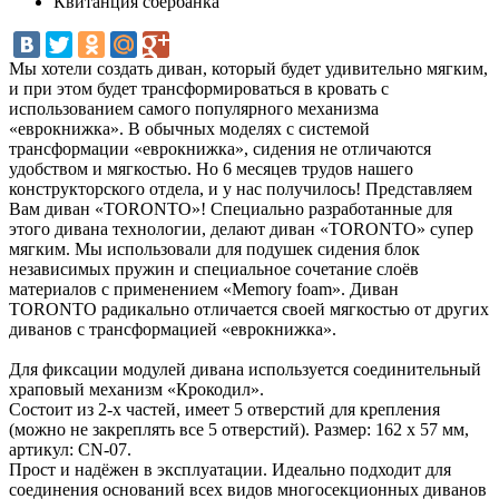
Квитанция сбербанка
Мы хотели создать диван, который будет удивительно мягким,
и при этом будет трансформироваться в кровать с
использованием самого популярного механизма
«еврокнижка». В обычных моделях с системой
трансформации «еврокнижка», сидения не отличаются
удобством и мягкостью. Но 6 месяцев трудов нашего
конструкторского отдела, и у нас получилось! Представляем
Вам диван «TORONTO»! Специально разработанные для
этого дивана технологии, делают диван «TORONTO» супер
мягким. Мы использовали для подушек сидения блок
независимых пружин и специальное сочетание слоёв
материалов с применением «Memory foam». Диван
TORONTO радикально отличается своей мягкостью от других
диванов с трансформацией «еврокнижка».
Для фиксации модулей дивана используется соединительный
храповый механизм «Крокодил».
Состоит из 2-х частей, имеет 5 отверстий для крепления
(можно не закреплять все 5 отверстий). Размер: 162 х 57 мм,
артикул: CN-07.
Прост и надёжен в эксплуатации. Идеально подходит для
соединения оснований всех видов многосекционных диванов