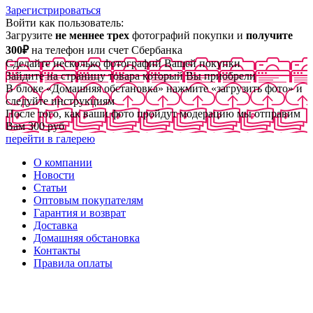
Зарегистрироваться
Войти как пользователь:
Загрузите
не меннее трех
фотографий покупки и
получите
300₽
на телефон или счет Сбербанка
Сделайте несколько фотографий Вашей покупки
Зайдите на страницу товара который Вы приобрели
В блоке «Домашняя обстановка» нажмите «загрузить фото» и
следуйте инструкциям
После того, как ваши фото пройдут модерацию мы отправим
Вам 300 руб
перейти в галерею
О компании
Новости
Статьи
Оптовым покупателям
Гарантия и возврат
Доставка
Домашняя обстановка
Контакты
Правила оплаты