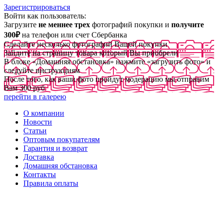
Зарегистрироваться
Войти как пользователь:
Загрузите
не меннее трех
фотографий покупки и
получите
300₽
на телефон или счет Сбербанка
Сделайте несколько фотографий Вашей покупки
Зайдите на страницу товара который Вы приобрели
В блоке «Домашняя обстановка» нажмите «загрузить фото» и
следуйте инструкциям
После того, как ваши фото пройдут модерацию мы отправим
Вам 300 руб
перейти в галерею
О компании
Новости
Статьи
Оптовым покупателям
Гарантия и возврат
Доставка
Домашняя обстановка
Контакты
Правила оплаты