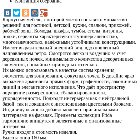
Квитанция сбербанка
Корпусная мебель, с которой можно составить множество
решений для гостиной, детской, кухни, спальни, прихожей,
рабочей зоны. Комоды, шкафы, тумбы, столы, витрины,
полки, серванты характеризуются универсальностью,
многозадачностью, надёжными устойчивыми конструкциями.
Имеют выразительный внешний вид, вдохновленный
направлением ретро. Смотрятся легко и воздушно за счет
деревянных ножек, минимального количества декоративных
элементов, спокойных природных оттенков.
Их можно использовать в качестве систем хранения,
элементов для зонирования, фокусных точек. В дизайне ярко
выражена доминанта прямых форм, графичности, лаконичных
линий и элегантного исполнения. Что даёт пространству
ощущение размеренности, сбалансированности,
упорядоченности. Подходят интерьерам как с нейтральной
базой, так и локациям с интенсивными цветовыми блоками.
Индивидуальности добавят модели с оригинальными
паттернами на фасадах. Предметы коллекции Frida
гармонично впишутся в эклектичные и стилизованные
интерьеры.
Ручки входят в стоимость изделия.
Высота опор 160 мм.