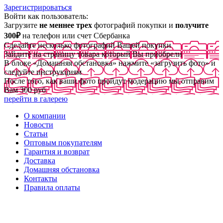
Зарегистрироваться
Войти как пользователь:
Загрузите
не меннее трех
фотографий покупки и
получите
300₽
на телефон или счет Сбербанка
Сделайте несколько фотографий Вашей покупки
Зайдите на страницу товара который Вы приобрели
В блоке «Домашняя обстановка» нажмите «загрузить фото» и
следуйте инструкциям
После того, как ваши фото пройдут модерацию мы отправим
Вам 300 руб
перейти в галерею
О компании
Новости
Статьи
Оптовым покупателям
Гарантия и возврат
Доставка
Домашняя обстановка
Контакты
Правила оплаты