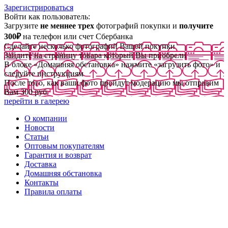
Зарегистрироваться
Войти как пользователь:
Загрузите
не меннее трех
фотографий покупки и
получите
300₽
на телефон или счет Сбербанка
Сделайте несколько фотографий Вашей покупки
Зайдите на страницу товара который Вы приобрели
В блоке «Домашняя обстановка» нажмите «загрузить фото» и
следуйте инструкциям
После того, как ваши фото пройдут модерацию мы отправим
Вам 300 руб
перейти в галерею
О компании
Новости
Статьи
Оптовым покупателям
Гарантия и возврат
Доставка
Домашняя обстановка
Контакты
Правила оплаты