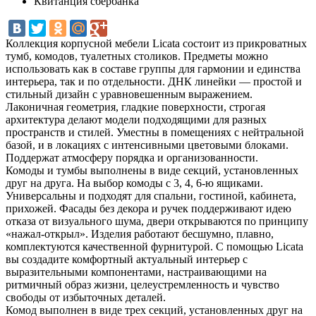
Квитанция сбербанка
Коллекция корпусной мебели Licata состоит из прикроватных
тумб, комодов, туалетных столиков. Предметы можно
использовать как в составе группы для гармонии и единства
интерьера, так и по отдельности. ДНК линейки — простой и
стильный дизайн с уравновешенным выражением.
Лаконичная геометрия, гладкие поверхности, строгая
архитектура делают модели подходящими для разных
пространств и стилей. Уместны в помещениях с нейтральной
базой, и в локациях с интенсивными цветовыми блоками.
Поддержат атмосферу порядка и организованности.
Комоды и тумбы выполнены в виде секций, установленных
друг на друга. На выбор комоды с 3, 4, 6-ю ящиками.
Универсальны и подходят для спальни, гостиной, кабинета,
прихожей. Фасады без декора и ручек поддерживают идею
отказа от визуального шума, двери открываются по принципу
«нажал-открыл». Изделия работают бесшумно, плавно,
комплектуются качественной фурнитурой. С помощью Licata
вы создадите комфортный актуальный интерьер с
выразительными компонентами, настраивающими на
ритмичный образ жизни, целеустремленность и чувство
свободы от избыточных деталей.
Комод выполнен в виде трех секций, установленных друг на