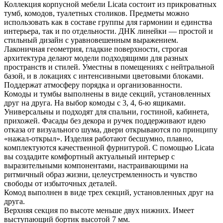
Коллекция корпусной мебели Licata состоит из прикроватных
тумб, комодов, туалетных столиков. Предметы можно
использовать как в составе группы для гармонии и единства
интерьера, так и по отдельности. ДНК линейки — простой и
стильный дизайн с уравновешенным выражением.
Лаконичная геометрия, гладкие поверхности, строгая
архитектура делают модели подходящими для разных
пространств и стилей. Уместны в помещениях с нейтральной
базой, и в локациях с интенсивными цветовыми блоками.
Поддержат атмосферу порядка и организованности.
Комоды и тумбы выполнены в виде секций, установленных
друг на друга. На выбор комоды с 3, 4, 6-ю ящиками.
Универсальны и подходят для спальни, гостиной, кабинета,
прихожей. Фасады без декора и ручек поддерживают идею
отказа от визуального шума, двери открываются по принципу
«нажал-открыл». Изделия работают бесшумно, плавно,
комплектуются качественной фурнитурой. С помощью Licata
вы создадите комфортный актуальный интерьер с
выразительными компонентами, настраивающими на
ритмичный образ жизни, целеустремленность и чувство
свободы от избыточных деталей.
Комод выполнен в виде трех секций, установленных друг на
друга.
Верхняя секция по высоте меньше двух нижних. Имеет
выступающий бортик высотой 7 мм.