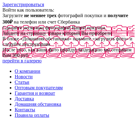
Зарегистрироваться
Войти как пользователь:
Загрузите
не меннее трех
фотографий покупки и
получите
300₽
на телефон или счет Сбербанка
Сделайте несколько фотографий Вашей покупки
Зайдите на страницу товара который Вы приобрели
В блоке «Домашняя обстановка» нажмите «загрузить фото» и
следуйте инструкциям
После того, как ваши фото пройдут модерацию мы отправим
Вам 300 руб
перейти в галерею
О компании
Новости
Статьи
Оптовым покупателям
Гарантия и возврат
Доставка
Домашняя обстановка
Контакты
Правила оплаты