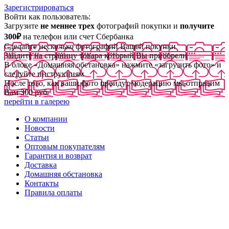
Зарегистрироваться
Войти как пользователь:
Загрузите
не меннее трех
фотографий покупки и
получите
300₽
на телефон или счет Сбербанка
Сделайте несколько фотографий Вашей покупки
Зайдите на страницу товара который Вы приобрели
В блоке «Домашняя обстановка» нажмите «загрузить фото» и
следуйте инструкциям
После того, как ваши фото пройдут модерацию мы отправим
Вам 300 руб
перейти в галерею
О компании
Новости
Статьи
Оптовым покупателям
Гарантия и возврат
Доставка
Домашняя обстановка
Контакты
Правила оплаты