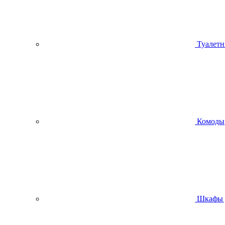
Туалетн
Комоды
Шкафы 