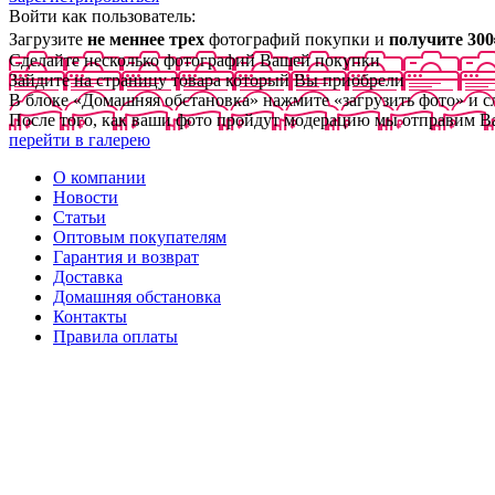
Войти как пользователь:
Загрузите
не меннее трех
фотографий покупки и
получите 300
Сделайте несколько фотографий Вашей покупки
Зайдите на страницу товара который Вы приобрели
В блоке «Домашняя обстановка» нажмите «загрузить фото» и 
После того, как ваши фото пройдут модерацию мы отправим В
перейти в галерею
О компании
Новости
Статьи
Оптовым покупателям
Гарантия и возврат
Доставка
Домашняя обстановка
Контакты
Правила оплаты