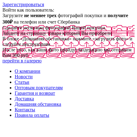
Зарегистрироваться
Войти как пользователь:
Загрузите
не меннее трех
фотографий покупки и
получите
300₽
на телефон или счет Сбербанка
Сделайте несколько фотографий Вашей покупки
Зайдите на страницу товара который Вы приобрели
В блоке «Домашняя обстановка» нажмите «загрузить фото» и
следуйте инструкциям
После того, как ваши фото пройдут модерацию мы отправим
Вам 300 руб
перейти в галерею
О компании
Новости
Статьи
Оптовым покупателям
Гарантия и возврат
Доставка
Домашняя обстановка
Контакты
Правила оплаты