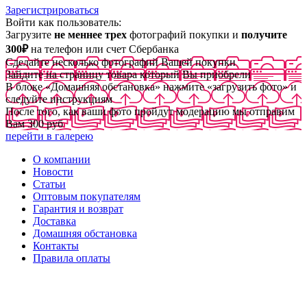
Зарегистрироваться
Войти как пользователь:
Загрузите
не меннее трех
фотографий покупки и
получите
300₽
на телефон или счет Сбербанка
Сделайте несколько фотографий Вашей покупки
Зайдите на страницу товара который Вы приобрели
В блоке «Домашняя обстановка» нажмите «загрузить фото» и
следуйте инструкциям
После того, как ваши фото пройдут модерацию мы отправим
Вам 300 руб
перейти в галерею
О компании
Новости
Статьи
Оптовым покупателям
Гарантия и возврат
Доставка
Домашняя обстановка
Контакты
Правила оплаты