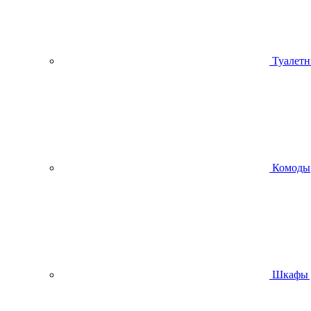
Туалетн
Комоды
Шкафы 