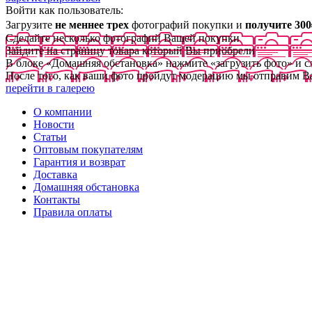
Войти как пользователь:
Загрузите
не меннее трех
фотографий покупки и
получите 300
Сделайте несколько фотографий Вашей покупки
Зайдите на страницу товара который Вы приобрели
В блоке «Домашняя обстановка» нажмите «загрузить фото» и 
После того, как ваши фото пройдут модерацию мы отправим В
перейти в галерею
О компании
Новости
Статьи
Оптовым покупателям
Гарантия и возврат
Доставка
Домашняя обстановка
Контакты
Правила оплаты