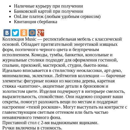
Наличные курьеру при получении
Банковской картой при получении
OnLine платеж (любым удобным сервисом)
Квитанция сбербанка
Коллекция Music — респектабельная мебель с классической
основой. Обладает притягательной энергетикой изящных
форм, поэтичного черного цвета и безупречным
исполнением. Комоды, тумбы, банкетки, консольные и
журнальные столики подходят для оформления гостиной,
спальни, прихожей, мастерской, студии, бьюти-зоны.
Идеально вписывается в стилистику неоклассики, арт-деко,
минимализма, эклектики. Лейтмотив коллекции — барочные
элементы: фигурные ножки из массива дерева, каретная
стяжка «капитоне», акцентные детали в бронзовом и
золотистом цвете. Изделия подчеркнут в интерьере смелость,
выразительность, спокойствие. Они надежно сохранят ваши
секреты, помогут разложить вещи по местам и поддержат
настроение «тихой роскоши». Могут выступать на контрасте с
главенствующим светлым оттенком или быть частью
ненавязчивого темного фона.
Приставной стол с 2-мя выдвижными ящиками.
Ручки включены в стоимость.