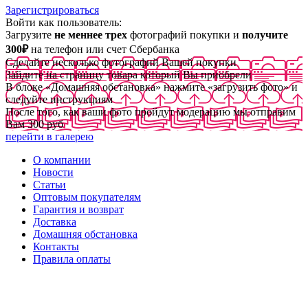
Зарегистрироваться
Войти как пользователь:
Загрузите
не меннее трех
фотографий покупки и
получите
300₽
на телефон или счет Сбербанка
Сделайте несколько фотографий Вашей покупки
Зайдите на страницу товара который Вы приобрели
В блоке «Домашняя обстановка» нажмите «загрузить фото» и
следуйте инструкциям
После того, как ваши фото пройдут модерацию мы отправим
Вам 300 руб
перейти в галерею
О компании
Новости
Статьи
Оптовым покупателям
Гарантия и возврат
Доставка
Домашняя обстановка
Контакты
Правила оплаты