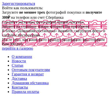
Зарегистрироваться
Войти как пользователь:
Загрузите
не меннее трех
фотографий покупки и
получите
300₽
на телефон или счет Сбербанка
Сделайте несколько фотографий Вашей покупки
Зайдите на страницу товара который Вы приобрели
В блоке «Домашняя обстановка» нажмите «загрузить фото» и
следуйте инструкциям
После того, как ваши фото пройдут модерацию мы отправим
Вам 300 руб
перейти в галерею
О компании
Новости
Статьи
Оптовым покупателям
Гарантия и возврат
Доставка
Домашняя обстановка
Контакты
Правила оплаты