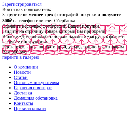
Зарегистрироваться
Войти как пользователь:
Загрузите
не меннее трех
фотографий покупки и
получите
300₽
на телефон или счет Сбербанка
Сделайте несколько фотографий Вашей покупки
Зайдите на страницу товара который Вы приобрели
В блоке «Домашняя обстановка» нажмите «загрузить фото» и
следуйте инструкциям
После того, как ваши фото пройдут модерацию мы отправим
Вам 300 руб
перейти в галерею
О компании
Новости
Статьи
Оптовым покупателям
Гарантия и возврат
Доставка
Домашняя обстановка
Контакты
Правила оплаты