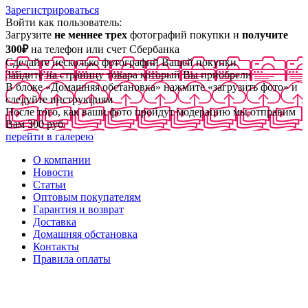
Зарегистрироваться
Войти как пользователь:
Загрузите
не меннее трех
фотографий покупки и
получите
300₽
на телефон или счет Сбербанка
Сделайте несколько фотографий Вашей покупки
Зайдите на страницу товара который Вы приобрели
В блоке «Домашняя обстановка» нажмите «загрузить фото» и
следуйте инструкциям
После того, как ваши фото пройдут модерацию мы отправим
Вам 300 руб
перейти в галерею
О компании
Новости
Статьи
Оптовым покупателям
Гарантия и возврат
Доставка
Домашняя обстановка
Контакты
Правила оплаты