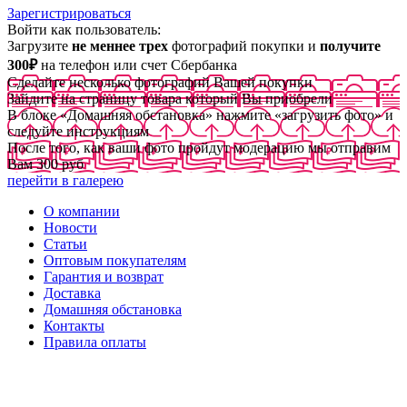
Зарегистрироваться
Войти как пользователь:
Загрузите
не меннее трех
фотографий покупки и
получите
300₽
на телефон или счет Сбербанка
Сделайте несколько фотографий Вашей покупки
Зайдите на страницу товара который Вы приобрели
В блоке «Домашняя обстановка» нажмите «загрузить фото» и
следуйте инструкциям
После того, как ваши фото пройдут модерацию мы отправим
Вам 300 руб
перейти в галерею
О компании
Новости
Статьи
Оптовым покупателям
Гарантия и возврат
Доставка
Домашняя обстановка
Контакты
Правила оплаты