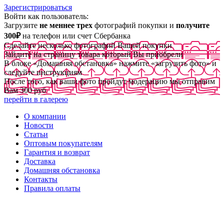
Зарегистрироваться
Войти как пользователь:
Загрузите
не меннее трех
фотографий покупки и
получите
300₽
на телефон или счет Сбербанка
Сделайте несколько фотографий Вашей покупки
Зайдите на страницу товара который Вы приобрели
В блоке «Домашняя обстановка» нажмите «загрузить фото» и
следуйте инструкциям
После того, как ваши фото пройдут модерацию мы отправим
Вам 300 руб
перейти в галерею
О компании
Новости
Статьи
Оптовым покупателям
Гарантия и возврат
Доставка
Домашняя обстановка
Контакты
Правила оплаты