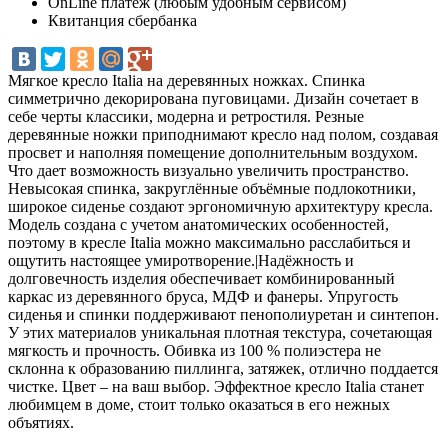
OnLine платеж (любым удобным сервисом)
Квитанция сбербанка
Мягкое кресло Italia на деревянных ножках. Спинка
симметрично декорирована пуговицами. Дизайн сочетает в
себе черты классики, модерна и ретростиля. Резные
деревянные ножки приподнимают кресло над полом, создавая
просвет и наполняя помещение дополнительным воздухом.
Что дает возможность визуально увеличить пространство.
Невысокая спинка, закруглённые объёмные подлокотники,
широкое сиденье создают эргономичную архитектуру кресла.
Модель создана с учетом анатомических особенностей,
поэтому в кресле Italia можно максимально расслабиться и
ощутить настоящее умиротворение.|Надёжность и
долговечность изделия обеспечивает комбинированный
каркас из деревянного бруса, МДФ и фанеры. Упругость
сиденья и спинки поддерживают пенополиуретан и синтепон.
У этих материалов уникальная плотная текстура, сочетающая
мягкость и прочность. Обивка из 100 % полиэстера не
склонна к образованию пиллинга, затяжек, отлично поддается
чистке. Цвет – на ваш выбор. Эффектное кресло Italia станет
любимцем в доме, стоит только оказаться в его нежных
объятиях.