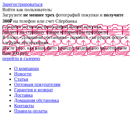
Зарегистрироваться
Войти как пользователь:
Загрузите
не меннее трех
фотографий покупки и
получите
300₽
на телефон или счет Сбербанка
Сделайте несколько фотографий Вашей покупки
Зайдите на страницу товара который Вы приобрели
В блоке «Домашняя обстановка» нажмите «загрузить фото» и
следуйте инструкциям
После того, как ваши фото пройдут модерацию мы отправим
Вам 300 руб
перейти в галерею
О компании
Новости
Статьи
Оптовым покупателям
Гарантия и возврат
Доставка
Домашняя обстановка
Контакты
Правила оплаты