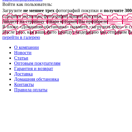
Войти как пользователь:
Загрузите
не меннее трех
фотографий покупки и
получите 300
Сделайте несколько фотографий Вашей покупки
Зайдите на страницу товара который Вы приобрели
В блоке «Домашняя обстановка» нажмите «загрузить фото» и 
После того, как ваши фото пройдут модерацию мы отправим В
перейти в галерею
О компании
Новости
Статьи
Оптовым покупателям
Гарантия и возврат
Доставка
Домашняя обстановка
Контакты
Правила оплаты