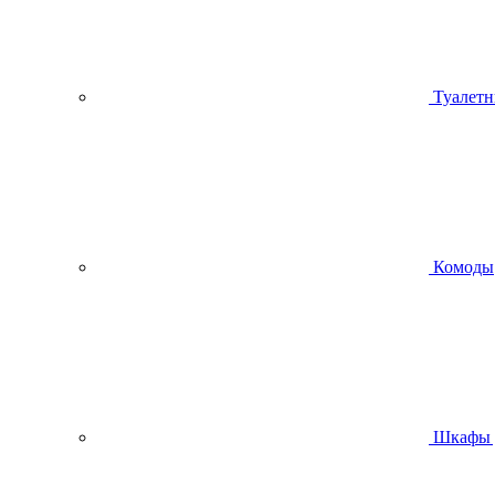
Туалетн
Комоды
Шкафы 