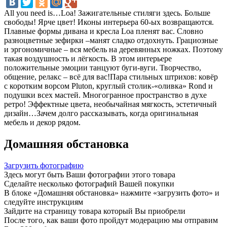
All you need is…Loa! Зажигательные стиляги здесь. Больше
свободы! Ярче цвет! Иконы интерьера 60-ых возвращаются.
Плавные формы дивана и кресла Loa пленят вас. Словно
разноцветные зефирки –манят сладко отдохнуть. Грациозные
и эргономичные – вся мебель на деревянных ножках. Поэтому
такая воздушность и лёгкость. В этом интерьере
положительные эмоции танцуют буги-вуги. Творчество,
общение, релакс – всё для вас!Пара стильных штрихов: ковёр
с коротким ворсом Pluton, круглый столик-«оливка» Rond и
подушки всех мастей. Многогранное пространство в духе
ретро! Эффектные цвета, необычайная мягкость, эстетичный
дизайн…Зачем долго рассказывать, когда оригинальная
мебель и декор рядом.
Домашняя обстановка
Загрузить фотографию
Здесь могут быть Ваши фотографии этого товара
Сделайте несколько фотографий Вашей покупки
В блоке «Домашняя обстановка» нажмите «загрузить фото» и
следуйте инструкциям
Зайдите на страницу товара который Вы приобрели
После того, как ваши фото пройдут модерацию мы отправим