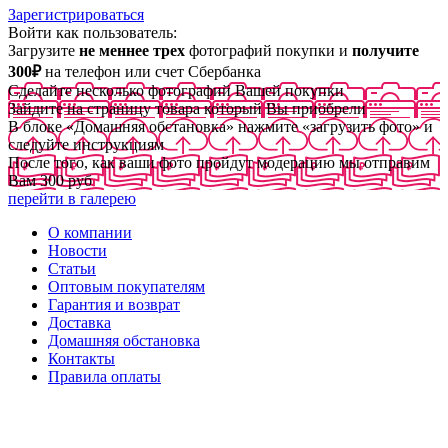
Зарегистрироваться
Войти как пользователь:
Загрузите
не меннее трех
фотографий покупки и
получите
300₽
на телефон или счет Сбербанка
Сделайте несколько фотографий Вашей покупки
Зайдите на страницу товара который Вы приобрели
В блоке «Домашняя обстановка» нажмите «загрузить фото» и
следуйте инструкциям
После того, как ваши фото пройдут модерацию мы отправим
Вам 300 руб
перейти в галерею
О компании
Новости
Статьи
Оптовым покупателям
Гарантия и возврат
Доставка
Домашняя обстановка
Контакты
Правила оплаты