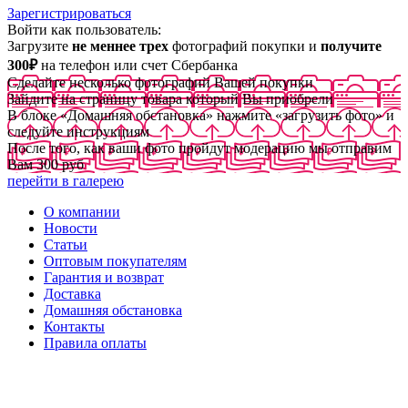
Зарегистрироваться
Войти как пользователь:
Загрузите
не меннее трех
фотографий покупки и
получите
300₽
на телефон или счет Сбербанка
Сделайте несколько фотографий Вашей покупки
Зайдите на страницу товара который Вы приобрели
В блоке «Домашняя обстановка» нажмите «загрузить фото» и
следуйте инструкциям
После того, как ваши фото пройдут модерацию мы отправим
Вам 300 руб
перейти в галерею
О компании
Новости
Статьи
Оптовым покупателям
Гарантия и возврат
Доставка
Домашняя обстановка
Контакты
Правила оплаты