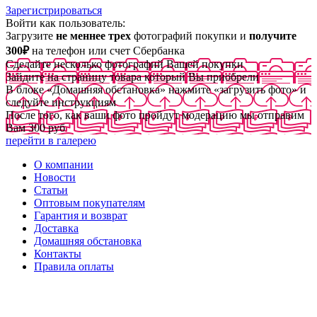
Зарегистрироваться
Войти как пользователь:
Загрузите
не меннее трех
фотографий покупки и
получите
300₽
на телефон или счет Сбербанка
Сделайте несколько фотографий Вашей покупки
Зайдите на страницу товара который Вы приобрели
В блоке «Домашняя обстановка» нажмите «загрузить фото» и
следуйте инструкциям
После того, как ваши фото пройдут модерацию мы отправим
Вам 300 руб
перейти в галерею
О компании
Новости
Статьи
Оптовым покупателям
Гарантия и возврат
Доставка
Домашняя обстановка
Контакты
Правила оплаты