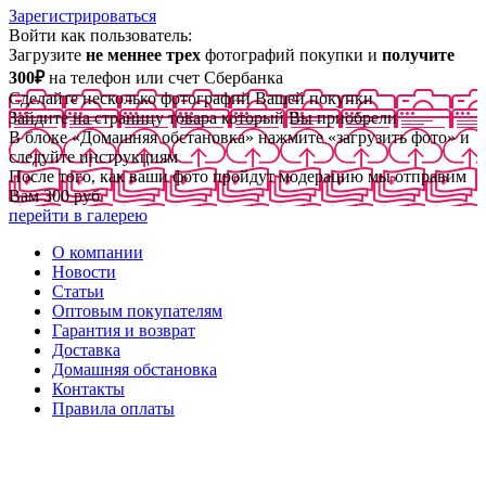
Зарегистрироваться
Войти как пользователь:
Загрузите
не меннее трех
фотографий покупки и
получите
300₽
на телефон или счет Сбербанка
Сделайте несколько фотографий Вашей покупки
Зайдите на страницу товара который Вы приобрели
В блоке «Домашняя обстановка» нажмите «загрузить фото» и
следуйте инструкциям
После того, как ваши фото пройдут модерацию мы отправим
Вам 300 руб
перейти в галерею
О компании
Новости
Статьи
Оптовым покупателям
Гарантия и возврат
Доставка
Домашняя обстановка
Контакты
Правила оплаты