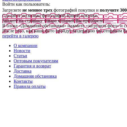
Войти как пользователь:
Загрузите
не меннее трех
фотографий покупки и
получите 300
Сделайте несколько фотографий Вашей покупки
Зайдите на страницу товара который Вы приобрели
В блоке «Домашняя обстановка» нажмите «загрузить фото» и 
После того, как ваши фото пройдут модерацию мы отправим В
перейти в галерею
О компании
Новости
Статьи
Оптовым покупателям
Гарантия и возврат
Доставка
Домашняя обстановка
Контакты
Правила оплаты