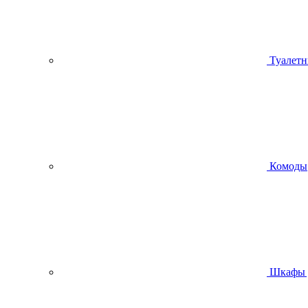
Туалетн
Комоды
Шкафы 