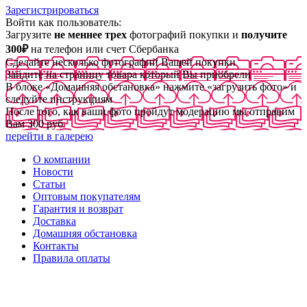
Зарегистрироваться
Войти как пользователь:
Загрузите
не меннее трех
фотографий покупки и
получите
300₽
на телефон или счет Сбербанка
Сделайте несколько фотографий Вашей покупки
Зайдите на страницу товара который Вы приобрели
В блоке «Домашняя обстановка» нажмите «загрузить фото» и
следуйте инструкциям
После того, как ваши фото пройдут модерацию мы отправим
Вам 300 руб
перейти в галерею
О компании
Новости
Статьи
Оптовым покупателям
Гарантия и возврат
Доставка
Домашняя обстановка
Контакты
Правила оплаты