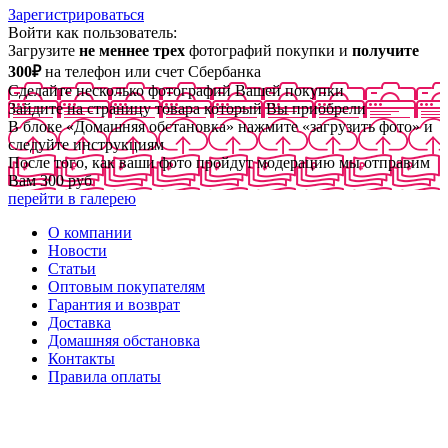
Зарегистрироваться
Войти как пользователь:
Загрузите
не меннее трех
фотографий покупки и
получите
300₽
на телефон или счет Сбербанка
Сделайте несколько фотографий Вашей покупки
Зайдите на страницу товара который Вы приобрели
В блоке «Домашняя обстановка» нажмите «загрузить фото» и
следуйте инструкциям
После того, как ваши фото пройдут модерацию мы отправим
Вам 300 руб
перейти в галерею
О компании
Новости
Статьи
Оптовым покупателям
Гарантия и возврат
Доставка
Домашняя обстановка
Контакты
Правила оплаты