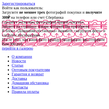
Зарегистрироваться
Войти как пользователь:
Загрузите
не меннее трех
фотографий покупки и
получите
300₽
на телефон или счет Сбербанка
Сделайте несколько фотографий Вашей покупки
Зайдите на страницу товара который Вы приобрели
В блоке «Домашняя обстановка» нажмите «загрузить фото» и
следуйте инструкциям
После того, как ваши фото пройдут модерацию мы отправим
Вам 300 руб
перейти в галерею
О компании
Новости
Статьи
Оптовым покупателям
Гарантия и возврат
Доставка
Домашняя обстановка
Контакты
Правила оплаты