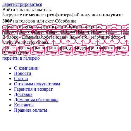
Зарегистрироваться
Войти как пользователь:
Загрузите
не меннее трех
фотографий покупки и
получите
300₽
на телефон или счет Сбербанка
Сделайте несколько фотографий Вашей покупки
Зайдите на страницу товара который Вы приобрели
В блоке «Домашняя обстановка» нажмите «загрузить фото» и
следуйте инструкциям
После того, как ваши фото пройдут модерацию мы отправим
Вам 300 руб
перейти в галерею
О компании
Новости
Статьи
Оптовым покупателям
Гарантия и возврат
Доставка
Домашняя обстановка
Контакты
Правила оплаты