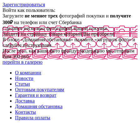
Зарегистрироваться
Войти как пользователь:
Загрузите
не меннее трех
фотографий покупки и
получите
300₽
на телефон или счет Сбербанка
Сделайте несколько фотографий Вашей покупки
Зайдите на страницу товара который Вы приобрели
В блоке «Домашняя обстановка» нажмите «загрузить фото» и
следуйте инструкциям
После того, как ваши фото пройдут модерацию мы отправим
Вам 300 руб
перейти в галерею
О компании
Новости
Статьи
Оптовым покупателям
Гарантия и возврат
Доставка
Домашняя обстановка
Контакты
Правила оплаты