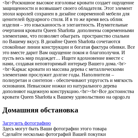
<br>Роскошное высокое изголовье кровати создает ощущение
защищенности и возвышает своего обладателя. Этот элемент
эпохи королей сохранен в дизайне современной мебели для
ценителей будуарного стиля. И в то же время весь облик
изделия – это изысканность и элегантность. Изумительные
очертания кровати Queen Sharlotta дополнены современными
элементами, что позволяет обыграть пространство спальни
по Вашему вкусу. В дизайне Queen Sharlotta сочетаются
спокойные линии конструкции и богатая фактура обивки. Все
это вместе дарит Вам ощущение покоя и благополучия. И
пусть весь мир подождет… Ищите вдохновение вместе с
нами, создавая неповторимый интерьер Вашего дома.<br>
<br>Каркас кровати из массива дерева с металлическими
элементами прослужит долгие годы. Наполнители –
полиуретан и синтепон - обеспечивают упругость и мягкость
основания. Невысокие ножки из натурального дерева
дополняют надежную конструкцию.<br><br>Все достоинства
кровати Queen Sharlotta к Вашему удовольствию на ogogo.ru
Домашняя обстановка
Загрузить фотографию
Здесь могут быть Ваши фотографии этого товара
Сделайте несколько фотографий Вашей покупки