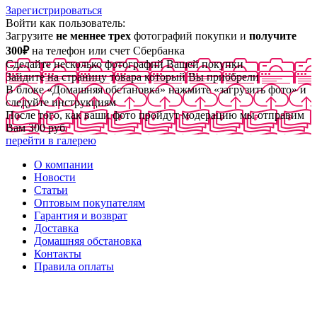
Зарегистрироваться
Войти как пользователь:
Загрузите
не меннее трех
фотографий покупки и
получите
300₽
на телефон или счет Сбербанка
Сделайте несколько фотографий Вашей покупки
Зайдите на страницу товара который Вы приобрели
В блоке «Домашняя обстановка» нажмите «загрузить фото» и
следуйте инструкциям
После того, как ваши фото пройдут модерацию мы отправим
Вам 300 руб
перейти в галерею
О компании
Новости
Статьи
Оптовым покупателям
Гарантия и возврат
Доставка
Домашняя обстановка
Контакты
Правила оплаты