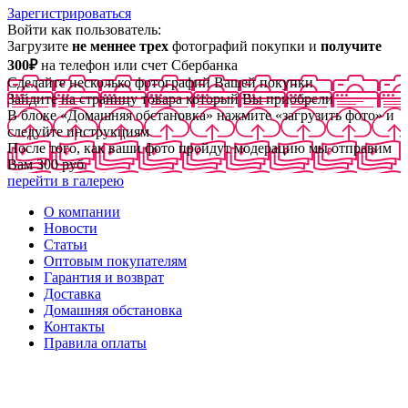
Зарегистрироваться
Войти как пользователь:
Загрузите
не меннее трех
фотографий покупки и
получите
300₽
на телефон или счет Сбербанка
Сделайте несколько фотографий Вашей покупки
Зайдите на страницу товара который Вы приобрели
В блоке «Домашняя обстановка» нажмите «загрузить фото» и
следуйте инструкциям
После того, как ваши фото пройдут модерацию мы отправим
Вам 300 руб
перейти в галерею
О компании
Новости
Статьи
Оптовым покупателям
Гарантия и возврат
Доставка
Домашняя обстановка
Контакты
Правила оплаты