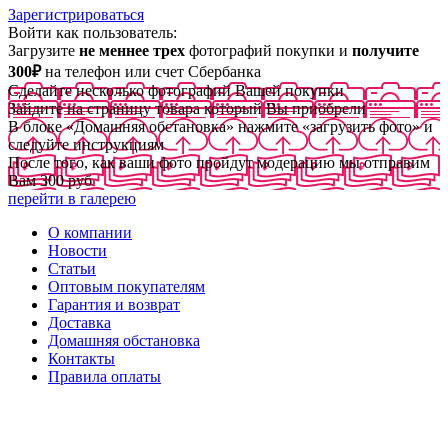
Зарегистрироваться
Войти как пользователь:
Загрузите
не меннее трех
фотографий покупки и
получите
300₽
на телефон или счет Сбербанка
Сделайте несколько фотографий Вашей покупки
Зайдите на страницу товара который Вы приобрели
В блоке «Домашняя обстановка» нажмите «загрузить фото» и
следуйте инструкциям
После того, как ваши фото пройдут модерацию мы отправим
Вам 300 руб
перейти в галерею
О компании
Новости
Статьи
Оптовым покупателям
Гарантия и возврат
Доставка
Домашняя обстановка
Контакты
Правила оплаты