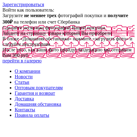
Зарегистрироваться
Войти как пользователь:
Загрузите
не меннее трех
фотографий покупки и
получите
300₽
на телефон или счет Сбербанка
Сделайте несколько фотографий Вашей покупки
Зайдите на страницу товара который Вы приобрели
В блоке «Домашняя обстановка» нажмите «загрузить фото» и
следуйте инструкциям
После того, как ваши фото пройдут модерацию мы отправим
Вам 300 руб
перейти в галерею
О компании
Новости
Статьи
Оптовым покупателям
Гарантия и возврат
Доставка
Домашняя обстановка
Контакты
Правила оплаты